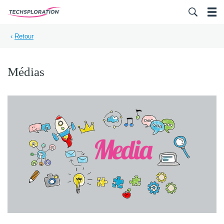
Search for:
‹
Retour
Médias