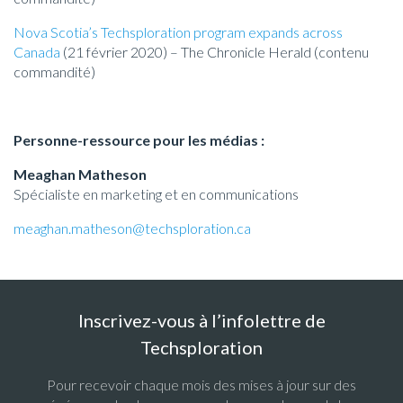
Nova Scotia’s Techsploration program expands across
Canada
(21 février 2020) – The Chronicle Herald (contenu
commandité)
Personne-ressource pour les médias :
Meaghan Matheson
Spécialiste en marketing et en communications
meaghan.matheson@techsploration.ca
Inscrivez-vous à l’infolettre de
Techsploration
Pour recevoir chaque mois des mises à jour sur des