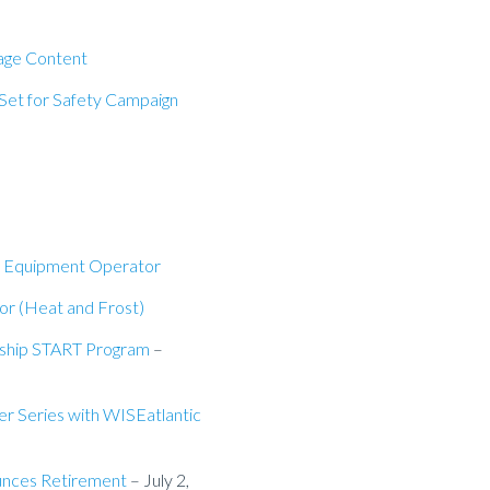
age Content
Set for Safety Campaign
y Equipment Operator
or (Heat and Frost)
eship START Program
–
er Series with WISEatlantic
ounces Retirement
– July 2,