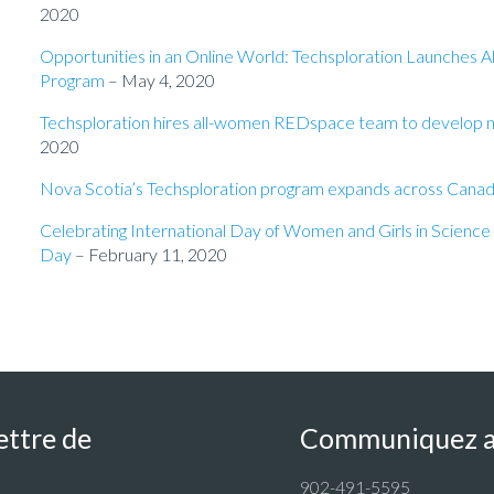
2020
Opportunities in an Online World: Techsploration Launches
Program
– May 4, 2020
Techsploration hires all-women REDspace team to develop n
2020
Nova Scotia’s Techsploration program expands across Cana
Celebrating International Day of Women and Girls in Scienc
Day
– February 11, 2020
ettre de
Communiquez a
902-491-5595