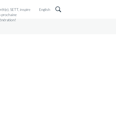
rêt(e), SETT, inspire
English
a prochaine
énération!