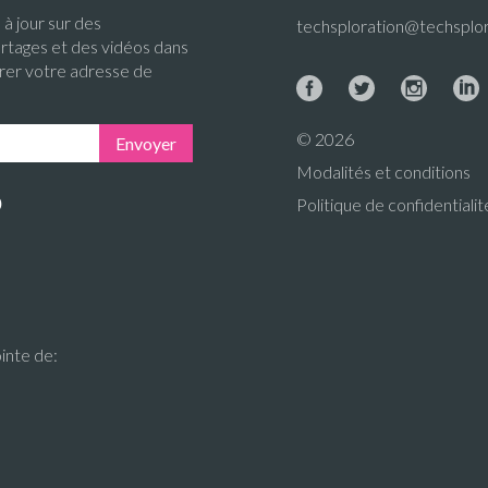
à jour sur des
techsploration@techsplor
rtages et des vidéos dans
trer votre adresse de
© 2026
Envoyer
Modalités et conditions
b
Politique de confidentialit
ointe de: