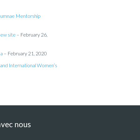
 Alumnae Mentorship
ew site
– February 26,
da
– February 21, 2020
e and International Women’s
vec nous