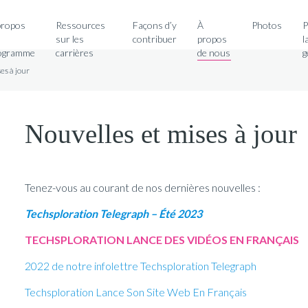
Search for:
propos
Ressources
Façons d’y
À
Photos
P
sur les
contribuer
propos
l
ogramme
carrières
de nous
g
es à jour
Nouvelles et mises à jour
Tenez-vous au courant de nos dernières nouvelles :
Techsploration Telegraph – Été 2023
TECHSPLORATION LANCE DES VIDÉOS EN FRANÇAIS
2022 de notre infolettre Techsploration Telegraph
Techsploration Lance Son Site Web En Français