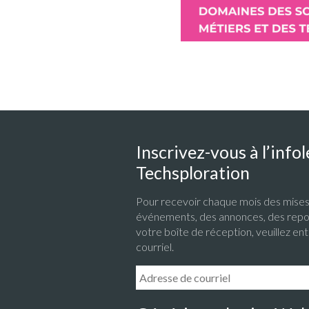
Inscrivez-vous à l’infol
Techsploration
Pour recevoir chaque mois des mises 
événements, des annonces, des repo
votre boîte de réception, veuillez en
courriel.
Email Address: