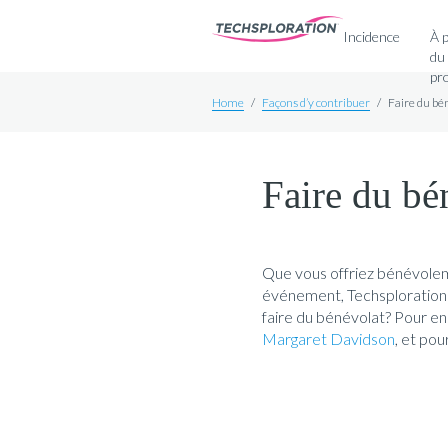
Incidence
À 
du
pr
Home
/
Façons d’y contribuer
/
Faire du bé
Faire du bé
Que vous offriez bénévolem
événement, Techsploration 
faire du bénévolat? Pour en
Margaret Davidson
, et pou