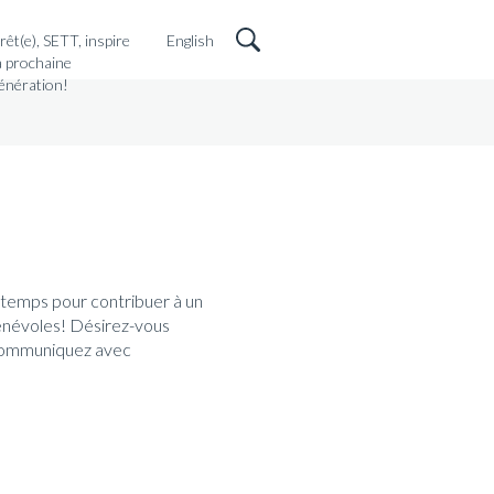
rêt(e), SETT, inspire
English
a prochaine
énération!
 temps pour contribuer à un
bénévoles! Désirez-vous
, communiquez avec