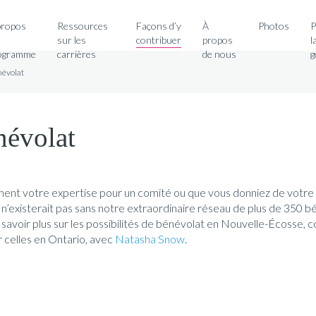
Search for:
propos
Ressources
Façons d’y
À
Photos
P
sur les
contribuer
propos
l
ogramme
carrières
de nous
g
névolat
névolat
ent votre expertise pour un comité ou que vous donniez de votre
n’existerait pas sans notre extraordinaire réseau de plus de 350 
 savoir plus sur les possibilités de bénévolat en Nouvelle-Écosse
r celles en Ontario, avec
Natasha Snow
.