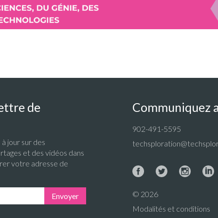
ettre de
Communiquez a
902-491-5595
à jour sur des
techsploration@techsplor
rtages et des vidéos dans
trer votre adresse de
© 2026
Envoyer
Modalités et conditions